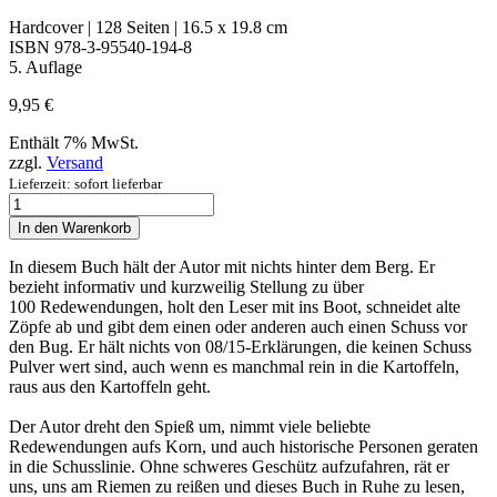
Hardcover | 128 Seiten | 16.5 x 19.8 cm
ISBN 978-3-95540-194-8
5. Auflage
9,95
€
Enthält 7% MwSt.
zzgl.
Versand
Lieferzeit: sofort lieferbar
So
schnell
In den Warenkorb
schießen
die
In diesem Buch hält der Autor mit nichts hinter dem Berg. Er
Preußen
bezieht informativ und kurzweilig Stellung zu über
nicht!
100 Redewendungen, holt den Leser mit ins Boot, schneidet alte
Menge
Zöpfe ab und gibt dem einen oder anderen auch einen Schuss vor
den Bug. Er hält nichts von 08/15-Erklärungen, die keinen Schuss
Pulver wert sind, auch wenn es manchmal rein in die Kartoffeln,
raus aus den Kartoffeln geht.
Der Autor dreht den Spieß um, nimmt viele beliebte
Redewendungen aufs Korn, und auch historische Personen geraten
in die Schusslinie. Ohne schweres Geschütz aufzufahren, rät er
uns, uns am Riemen zu reißen und dieses Buch in Ruhe zu lesen,