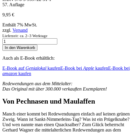
57. Auflage
9,95
€
Enthält 7% MwSt.
zzgl.
Versand
Lieferzeit: ca. 2–3 Werktage
Schwein
gehabt!
In den Warenkorb
Menge
Auch als E-Book erhältlich:
E-Book auf
Genialokal
kaufen
E-Book bei
Apple
kaufen
E-Book bei
amazon
kaufen
Redewendungen aus dem Mittelalter:
Das Original mit über 300.000 verkauften Exemplaren!
Von Pechnasen und Maulaffen
Manch einer kommt bei Redewendungen einfach auf keinen grünen
Zweig. Wann ist Sankt-Nimmerleins-Tag? Was ist ein Prügelknabe?
Und wen nannte man einen Quacksalber? Zum Glück beherrscht
Gerhard Wagner die mittelalterlichen Redewendungen aus dem