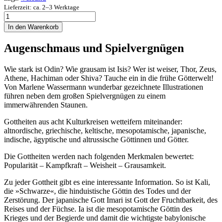
Lieferzeit: ca. 2–3 Werktage
Göttinnen
&
In den Warenkorb
Götter
Menge
Augenschmaus und Spielvergnügen
Wie stark ist Odin? Wie grausam ist Isis? Wer ist weiser, Thor, Zeus,
Athene, Hachiman oder Shiva? Tauche ein in die frühe Götterwelt!
Von Marlene Wassermann wunderbar gezeichnete Illustrationen
führen neben dem großen Spielvergnügen zu einem
immerwährenden Staunen.
Gottheiten aus acht Kulturkreisen wetteifern miteinander:
altnordische, griechische, keltische, mesopotamische, japanische,
indische, ägyptische und altrussische Göttinnen und Götter.
Die Gottheiten werden nach folgenden Merkmalen bewertet:
Popularität – Kampfkraft – Weisheit – Grausamkeit.
Zu jeder Gottheit gibt es eine interessante Information. So ist Kali,
die »Schwarze«, die hinduistische Göttin des Todes und der
Zerstörung. Der japanische Gott Imari ist Gott der Fruchtbarkeit, des
Reises und der Füchse. Ia ist die mesopotamische Göttin des
Krieges und der Begierde und damit die wichtigste babylonische