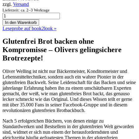
zzgl.
Versand
Lieferzeit: ca. 2–3 Werktage
Olivers
glutenfreie
In den Warenkorb
Brotbackwelt
Leseprobe auf book2look »
Menge
Glutenfrei Brot backen ohne
Kompromisse – Olivers gelingsichere
Brotrezepte!
Oliver Welling ist nicht nur Bäckermeister, Konditormeister und
Lebensmitteltechniker, sondern auch ein wahrer Pionier in der
glutenfreien Backwelt. Seine Leidenschaft für das Backen und seine
jahrelange Erfahrung haben ihn zu einem unschätzbaren Experten
gemacht, der weiß, wie man glutenfreies Brot backt, das genauso
lecker schmeckt wie das Original. Und dieses Wissen teilt er gerne
mit über 35.000 Fans in seiner Facebook-Gruppe und in diesem
revolutionären glutenfreien Brotbackbuch.
Nach 5 erfolgreichen Büchern, von denen einige zu
Standardwerken und Bestsellern in der glutenfreien Welt geworden
sind, widmet er sich nun einem der herausforderndsten und
gleichzeitig häufig gefragtesten Themen in der glutenfreien