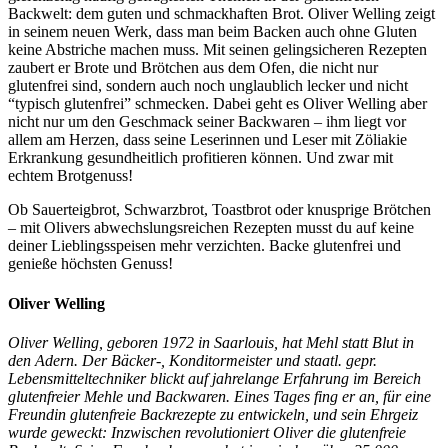
Backwelt: dem guten und schmackhaften Brot. Oliver Welling zeigt
in seinem neuen Werk, dass man beim Backen auch ohne Gluten
keine Abstriche machen muss. Mit seinen gelingsicheren Rezepten
zaubert er Brote und Brötchen aus dem Ofen, die nicht nur
glutenfrei sind, sondern auch noch unglaublich lecker und nicht
“typisch glutenfrei” schmecken. Dabei geht es Oliver Welling aber
nicht nur um den Geschmack seiner Backwaren – ihm liegt vor
allem am Herzen, dass seine Leserinnen und Leser mit Zöliakie
Erkrankung gesundheitlich profitieren können. Und zwar mit
echtem Brotgenuss!
Ob Sauerteigbrot, Schwarzbrot, Toastbrot oder knusprige Brötchen
– mit Olivers abwechslungsreichen Rezepten musst du auf keine
deiner Lieblingsspeisen mehr verzichten. Backe glutenfrei und
genieße höchsten Genuss!
Oliver Welling
Oliver Welling, geboren 1972 in Saarlouis, hat Mehl statt Blut in
den Adern. Der Bäcker-, Konditormeister und staatl. gepr.
Lebensmitteltechniker blickt auf jahrelange Erfahrung im Bereich
glutenfreier Mehle und Backwaren. Eines Tages fing er an, für eine
Freundin glutenfreie Backrezepte zu entwickeln, und sein Ehrgeiz
wurde geweckt: Inzwischen revolutioniert Oliver die glutenfreie