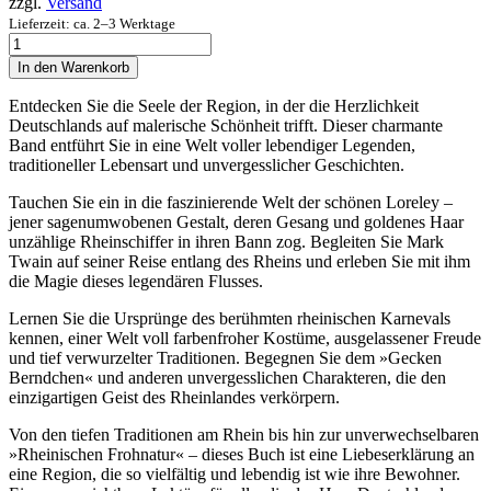
zzgl.
Versand
Lieferzeit: ca. 2–3 Werktage
Das
kleine
In den Warenkorb
Buch
für
Entdecken Sie die Seele der Region, in der die Herzlichkeit
die
Deutschlands auf malerische Schönheit trifft. Dieser charmante
Rheinische
Band entführt Sie in eine Welt voller lebendiger Legenden,
Frohnatur
traditioneller Lebensart und unvergesslicher Geschichten.
Menge
Tauchen Sie ein in die faszinierende Welt der schönen Loreley –
jener sagenumwobenen Gestalt, deren Gesang und goldenes Haar
unzählige Rheinschiffer in ihren Bann zog. Begleiten Sie Mark
Twain auf seiner Reise entlang des Rheins und erleben Sie mit ihm
die Magie dieses legendären Flusses.
Lernen Sie die Ursprünge des berühmten rheinischen Karnevals
kennen, einer Welt voll farbenfroher Kostüme, ausgelassener Freude
und tief verwurzelter Traditionen. Begegnen Sie dem »Gecken
Berndchen« und anderen unvergesslichen Charakteren, die den
einzigartigen Geist des Rheinlandes verkörpern.
Von den tiefen Traditionen am Rhein bis hin zur unverwechselbaren
»Rheinischen Frohnatur« – dieses Buch ist eine Liebeserklärung an
eine Region, die so vielfältig und lebendig ist wie ihre Bewohner.