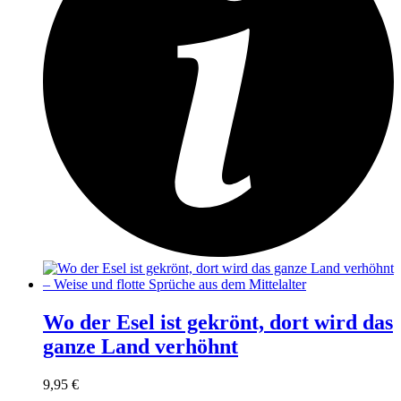
Wo der Esel ist gekrönt, dort wird das
ganze Land verhöhnt
9,95
€